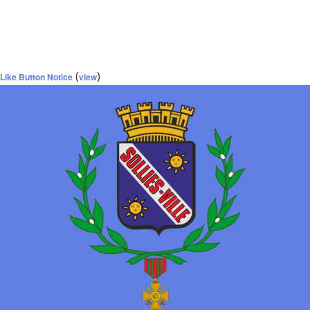
(
)
Like Button Notice
view